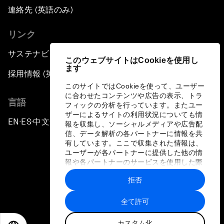
連絡先 (英語のみ)
リンク
サステナビリティへの取り組み
このウェブサイトはCookieを使用し
ます
採用情報 (英語のみ)
このサイトではCookieを使って、ユーザー
に合わせたコンテンツや広告の表示、トラ
言語
フィックの分析を行っています。またユー
ザーによるサイトの利用状況についても情
EN
ES
中文
日本語
▪
▪
▪
報を収集し、ソーシャルメディアや広告配
信、データ解析の各パートナーに情報を共
有しています。ここで収集された情報は、
ユーザーが各パートナーに提供した他の情
報や各パートナーのサービスを使用した際
に収集された情報と組み合わされ、各パー
拒否
トナーによって使用されることがありま
プライバシーポリシーと利用規約
す。
全て許可
サイトマップ
カスタム化