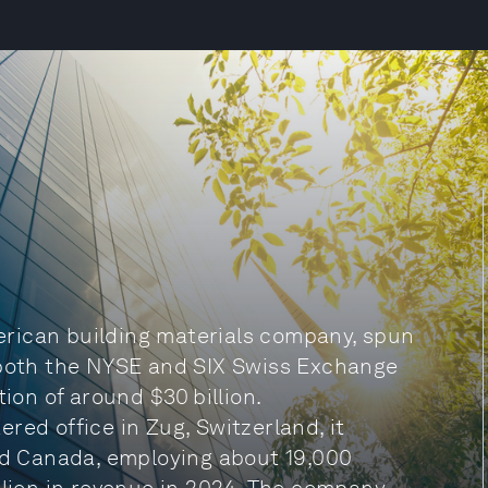
rican building materials company, spun
 both the NYSE and SIX Swiss Exchange
ion of around $30 billion.
red office in Zug, Switzerland, it
and Canada, employing about 19,000