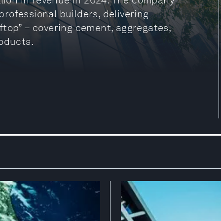
llion in revenue in 2024. The company
 professional builders, delivering
ftop” – covering cement, aggregates,
roducts.