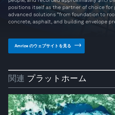
people, and recorded approximately $11.7 bi
positions itself as the partner of choice for
advanced solutions “from foundation to roo
concrete, asphalt, and building envelope p
Amrize のウェブサイトを見る
関連
プラットホーム