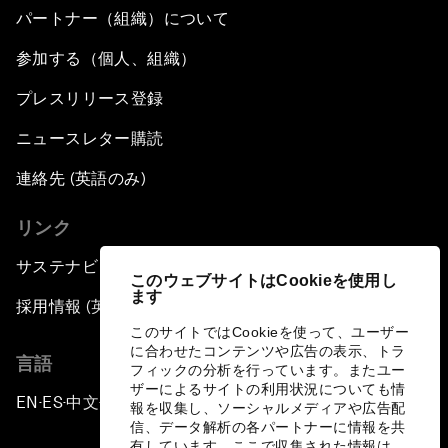
パートナー（組織）について
参加する（個人、組織）
プレスリリース登録
ニュースレター購読
連絡先 (英語のみ)
リンク
サステナビリティへの取り組み
このウェブサイトはCookieを使用し
ます
採用情報 (英語のみ)
このサイトではCookieを使って、ユーザー
に合わせたコンテンツや広告の表示、トラ
言語
フィックの分析を行っています。またユー
ザーによるサイトの利用状況についても情
EN
ES
中文
日本語
▪
▪
▪
報を収集し、ソーシャルメディアや広告配
信、データ解析の各パートナーに情報を共
有しています。ここで収集された情報は、