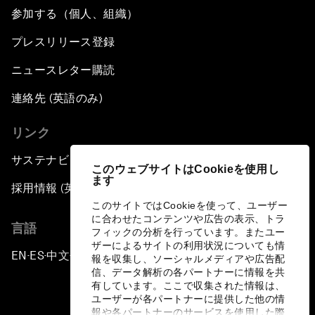
参加する（個人、組織）
プレスリリース登録
ニュースレター購読
連絡先 (英語のみ)
リンク
サステナビリティへの取り組み
このウェブサイトはCookieを使用し
ます
採用情報 (英語のみ)
このサイトではCookieを使って、ユーザー
に合わせたコンテンツや広告の表示、トラ
言語
フィックの分析を行っています。またユー
ザーによるサイトの利用状況についても情
EN
ES
中文
日本語
▪
▪
▪
報を収集し、ソーシャルメディアや広告配
信、データ解析の各パートナーに情報を共
有しています。ここで収集された情報は、
ユーザーが各パートナーに提供した他の情
報や各パートナーのサービスを使用した際