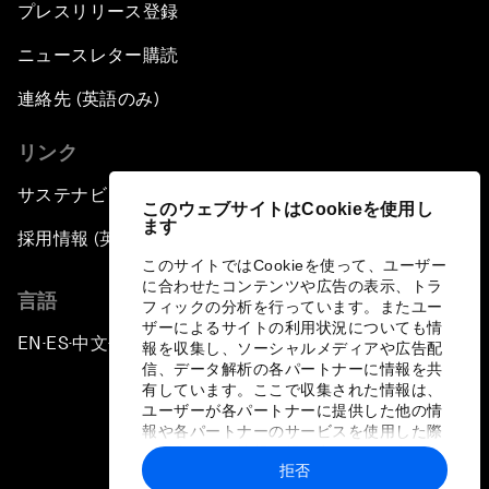
プレスリリース登録
ニュースレター購読
連絡先 (英語のみ)
リンク
サステナビリティへの取り組み
このウェブサイトはCookieを使用し
ます
採用情報 (英語のみ)
このサイトではCookieを使って、ユーザー
に合わせたコンテンツや広告の表示、トラ
言語
フィックの分析を行っています。またユー
ザーによるサイトの利用状況についても情
EN
ES
中文
日本語
▪
▪
▪
報を収集し、ソーシャルメディアや広告配
信、データ解析の各パートナーに情報を共
有しています。ここで収集された情報は、
ユーザーが各パートナーに提供した他の情
報や各パートナーのサービスを使用した際
に収集された情報と組み合わされ、各パー
拒否
トナーによって使用されることがありま