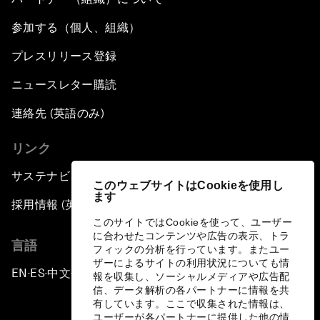
参加する（個人、組織）
プレスリリース登録
ニュースレター購読
連絡先 (英語のみ)
リンク
サステナビリティへの取り組み
このウェブサイトはCookieを使用し
ます
採用情報 (英語のみ)
このサイトではCookieを使って、ユーザー
に合わせたコンテンツや広告の表示、トラ
言語
フィックの分析を行っています。またユー
ザーによるサイトの利用状況についても情
EN
ES
中文
日本語
▪
▪
▪
報を収集し、ソーシャルメディアや広告配
信、データ解析の各パートナーに情報を共
有しています。ここで収集された情報は、
ユーザーが各パートナーに提供した他の情