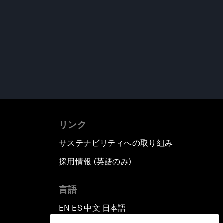
リンク
サステナビリティへの取り組み
採用情報 (英語のみ)
て
言語
EN
ES
中文
日本語
▪
▪
▪