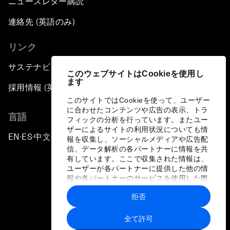
ニュースレター購読
連絡先 (英語のみ)
リンク
サステナビリティへの取り組み
このウェブサイトはCookieを使用し
ます
採用情報 (英語のみ)
このサイトではCookieを使って、ユーザー
に合わせたコンテンツや広告の表示、トラ
言語
フィックの分析を行っています。またユー
ザーによるサイトの利用状況についても情
EN
ES
中文
日本語
▪
▪
▪
報を収集し、ソーシャルメディアや広告配
信、データ解析の各パートナーに情報を共
有しています。ここで収集された情報は、
ユーザーが各パートナーに提供した他の情
報や各パートナーのサービスを使用した際
に収集された情報と組み合わされ、各パー
拒否
トナーによって使用されることがありま
プライバシーポリシーと利用規約
す。
全て許可
サイトマップ