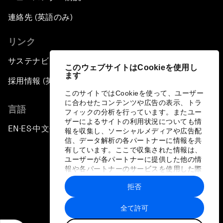
連絡先 (英語のみ)
リンク
サステナビリティへの取り組み
このウェブサイトはCookieを使用し
ます
採用情報 (英語のみ)
このサイトではCookieを使って、ユーザー
に合わせたコンテンツや広告の表示、トラ
言語
フィックの分析を行っています。またユー
ザーによるサイトの利用状況についても情
EN
ES
中文
日本語
▪
▪
▪
報を収集し、ソーシャルメディアや広告配
信、データ解析の各パートナーに情報を共
有しています。ここで収集された情報は、
ユーザーが各パートナーに提供した他の情
報や各パートナーのサービスを使用した際
に収集された情報と組み合わされ、各パー
拒否
トナーによって使用されることがありま
プライバシーポリシーと利用規約
す。
全て許可
サイトマップ