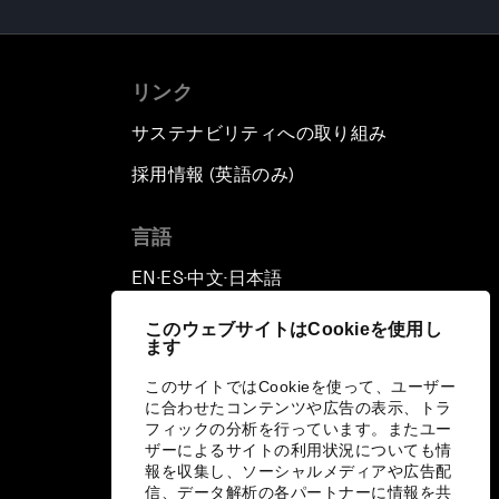
リンク
サステナビリティへの取り組み
採用情報 (英語のみ)
て
言語
EN
ES
中文
日本語
▪
▪
▪
このウェブサイトはCookieを使用し
ます
このサイトではCookieを使って、ユーザー
に合わせたコンテンツや広告の表示、トラ
フィックの分析を行っています。またユー
ザーによるサイトの利用状況についても情
報を収集し、ソーシャルメディアや広告配
信、データ解析の各パートナーに情報を共