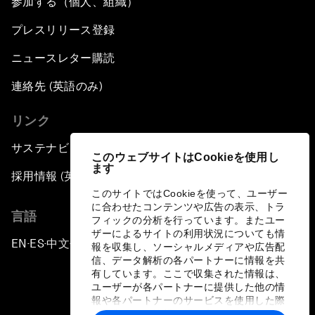
参加する（個人、組織）
プレスリリース登録
ニュースレター購読
連絡先 (英語のみ)
リンク
サステナビリティへの取り組み
このウェブサイトはCookieを使用し
ます
採用情報 (英語のみ)
このサイトではCookieを使って、ユーザー
に合わせたコンテンツや広告の表示、トラ
言語
フィックの分析を行っています。またユー
ザーによるサイトの利用状況についても情
EN
ES
中文
日本語
▪
▪
▪
報を収集し、ソーシャルメディアや広告配
信、データ解析の各パートナーに情報を共
有しています。ここで収集された情報は、
ユーザーが各パートナーに提供した他の情
報や各パートナーのサービスを使用した際
に収集された情報と組み合わされ、各パー