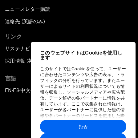
ニュースレター購読
連絡先 (英語のみ)
リンク
サステナビリティへの取り組み
このウェブサイトはCookieを使用し
ます
採用情報 (英語のみ)
このサイトではCookieを使って、ユーザー
に合わせたコンテンツや広告の表示、トラ
言語
フィックの分析を行っています。またユー
ザーによるサイトの利用状況についても情
EN
ES
中文
日本語
▪
▪
▪
報を収集し、ソーシャルメディアや広告配
信、データ解析の各パートナーに情報を共
有しています。ここで収集された情報は、
ユーザーが各パートナーに提供した他の情
報や各パートナーのサービスを使用した際
に収集された情報と組み合わされ、各パー
拒否
トナーによって使用されることがありま
プライバシーポリシーと利用規約
す。