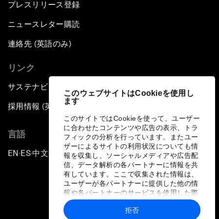
プレスリリース登録
ニュースレター購読
連絡先 (英語のみ)
リンク
サステナビリティへの取り組み
このウェブサイトはCookieを使用し
ます
採用情報 (英語のみ)
このサイトではCookieを使って、ユーザー
に合わせたコンテンツや広告の表示、トラ
言語
フィックの分析を行っています。またユー
ザーによるサイトの利用状況についても情
EN
ES
中文
日本語
▪
▪
▪
報を収集し、ソーシャルメディアや広告配
信、データ解析の各パートナーに情報を共
有しています。ここで収集された情報は、
ユーザーが各パートナーに提供した他の情
報や各パートナーのサービスを使用した際
に収集された情報と組み合わされ、各パー
拒否
トナーによって使用されることがありま
プライバシーポリシーと利用規約