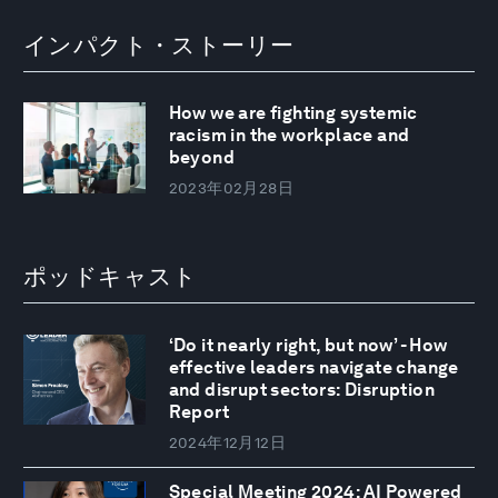
インパクト・ストーリー
How we are fighting systemic
racism in the workplace and
beyond
2023年02月28日
ポッドキャスト
‘Do it nearly right, but now’ - How
effective leaders navigate change
and disrupt sectors: Disruption
Report
2024年12月12日
Special Meeting 2024: AI Powered