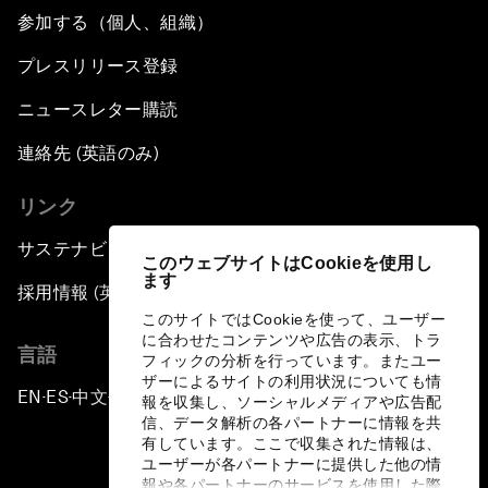
参加する（個人、組織）
プレスリリース登録
ニュースレター購読
連絡先 (英語のみ)
リンク
サステナビリティへの取り組み
このウェブサイトはCookieを使用し
ます
採用情報 (英語のみ)
このサイトではCookieを使って、ユーザー
に合わせたコンテンツや広告の表示、トラ
言語
フィックの分析を行っています。またユー
ザーによるサイトの利用状況についても情
EN
ES
中文
日本語
▪
▪
▪
報を収集し、ソーシャルメディアや広告配
信、データ解析の各パートナーに情報を共
有しています。ここで収集された情報は、
ユーザーが各パートナーに提供した他の情
報や各パートナーのサービスを使用した際