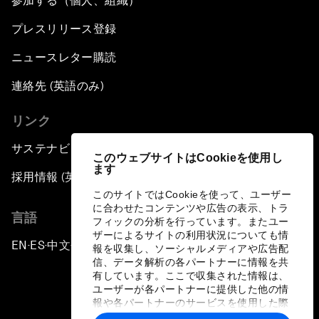
参加する（個人、組織）
プレスリリース登録
ニュースレター購読
連絡先 (英語のみ)
リンク
サステナビリティへの取り組み
このウェブサイトはCookieを使用し
ます
採用情報 (英語のみ)
このサイトではCookieを使って、ユーザー
に合わせたコンテンツや広告の表示、トラ
言語
フィックの分析を行っています。またユー
ザーによるサイトの利用状況についても情
EN
ES
中文
日本語
▪
▪
▪
報を収集し、ソーシャルメディアや広告配
信、データ解析の各パートナーに情報を共
有しています。ここで収集された情報は、
ユーザーが各パートナーに提供した他の情
報や各パートナーのサービスを使用した際
に収集された情報と組み合わされ、各パー