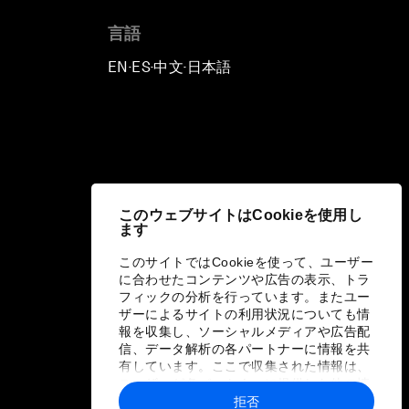
言語
EN
ES
中文
日本語
▪
▪
▪
このウェブサイトはCookieを使用し
ます
このサイトではCookieを使って、ユーザー
に合わせたコンテンツや広告の表示、トラ
フィックの分析を行っています。またユー
ザーによるサイトの利用状況についても情
報を収集し、ソーシャルメディアや広告配
信、データ解析の各パートナーに情報を共
有しています。ここで収集された情報は、
ユーザーが各パートナーに提供した他の情
報や各パートナーのサービスを使用した際
拒否