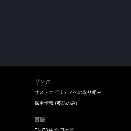
リンク
サステナビリティへの取り組み
採用情報 (英語のみ)
て
言語
EN
ES
中文
日本語
▪
▪
▪