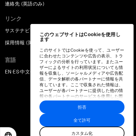
連絡先 (英語のみ)
リンク
サステナビリティへの取り組み
このウェブサイトはCookieを使用し
ます
採用情報 (英語のみ)
このサイトではCookieを使って、ユーザー
に合わせたコンテンツや広告の表示、トラ
言語
フィックの分析を行っています。またユー
ザーによるサイトの利用状況についても情
EN
ES
中文
日本語
▪
▪
▪
報を収集し、ソーシャルメディアや広告配
信、データ解析の各パートナーに情報を共
有しています。ここで収集された情報は、
ユーザーが各パートナーに提供した他の情
報や各パートナーのサービスを使用した際
に収集された情報と組み合わされ、各パー
拒否
トナーによって使用されることがありま
プライバシーポリシーと利用規約
す。
全て許可
サイトマップ
カスタム化
©
2026
世界経済フォーラム
EN
ES
中文
日本語