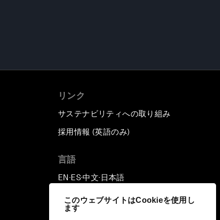
リンク
サステナビリティへの取り組み
採用情報 (英語のみ)
て
言語
EN
ES
中文
日本語
▪
▪
▪
このウェブサイトはCookieを使用し
ます