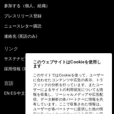
参加する（個人、組織）
プレスリリース登録
ニュースレター購読
連絡先 (英語のみ)
リンク
サステナビリティへの取り組み
このウェブサイトはCookieを使用し
ます
採用情報 (英語のみ)
このサイトではCookieを使って、ユーザー
に合わせたコンテンツや広告の表示、トラ
言語
フィックの分析を行っています。またユー
ザーによるサイトの利用状況についても情
EN
ES
中文
日本語
▪
▪
▪
報を収集し、ソーシャルメディアや広告配
信、データ解析の各パートナーに情報を共
有しています。ここで収集された情報は、
ユーザーが各パートナーに提供した他の情
報や各パートナーのサービスを使用した際