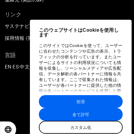
リンク
サステナビリティへの取り組み
このウェブサイトはCookieを使用し
ます
採用情報 (英語のみ)
このサイトではCookieを使って、ユーザー
に合わせたコンテンツや広告の表示、トラ
言語
フィックの分析を行っています。またユー
ザーによるサイトの利用状況についても情
EN
ES
中文
日本語
▪
▪
▪
報を収集し、ソーシャルメディアや広告配
信、データ解析の各パートナーに情報を共
有しています。ここで収集された情報は、
ユーザーが各パートナーに提供した他の情
報や各パートナーのサービスを使用した際
に収集された情報と組み合わされ、各パー
拒否
トナーによって使用されることがありま
プライバシーポリシーと利用規約
す。
全て許可
サイトマップ
カスタム化
©
2026
世界経済フォーラム
EN
ES
中文
日本語