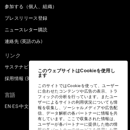
参加する（個人、組織）
プレスリリース登録
ニュースレター購読
連絡先 (英語のみ)
リンク
サステナビリティへの取り組み
このウェブサイトはCookieを使用し
ます
採用情報 (英語のみ)
このサイトではCookieを使って、ユーザー
に合わせたコンテンツや広告の表示、トラ
言語
フィックの分析を行っています。またユー
ザーによるサイトの利用状況についても情
EN
ES
中文
日本語
▪
▪
▪
報を収集し、ソーシャルメディアや広告配
信、データ解析の各パートナーに情報を共
有しています。ここで収集された情報は、
ユーザーが各パートナーに提供した他の情
報や各パートナーのサービスを使用した際