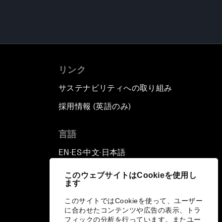
リンク
サステナビリティへの取り組み
採用情報 (英語のみ)
て
言語
EN
ES
中文
日本語
▪
▪
▪
このウェブサイトはCookieを使用し
ます
このサイトではCookieを使って、ユーザー
に合わせたコンテンツや広告の表示、トラ
フィックの分析を行っています。またユー