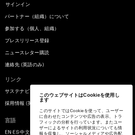
サインイン
パートナー（組織）について
参加する（個人、組織）
プレスリリース登録
ニュースレター購読
連絡先 (英語のみ)
リンク
サステナビリティへの取り組み
このウェブサイトはCookieを使用し
ます
採用情報 (英語のみ)
このサイトではCookieを使って、ユーザー
に合わせたコンテンツや広告の表示、トラ
言語
フィックの分析を行っています。またユー
ザーによるサイトの利用状況についても情
EN
ES
中文
日本語
▪
▪
▪
報を収集し、ソーシャルメディアや広告配