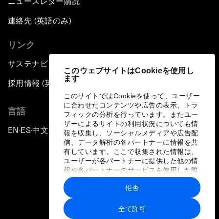
ニュースレター購読
連絡先 (英語のみ)
リンク
サステナビリティへの取り組み
このウェブサイトはCookieを使用し
ます
採用情報 (英語のみ)
このサイトではCookieを使って、ユーザー
に合わせたコンテンツや広告の表示、トラ
言語
フィックの分析を行っています。またユー
ザーによるサイトの利用状況についても情
EN
ES
中文
日本語
▪
▪
▪
報を収集し、ソーシャルメディアや広告配
信、データ解析の各パートナーに情報を共
有しています。ここで収集された情報は、
ユーザーが各パートナーに提供した他の情
報や各パートナーのサービスを使用した際
に収集された情報と組み合わされ、各パー
拒否
トナーによって使用されることがありま
プライバシーポリシーと利用規約
す。
全て許可
サイトマップ