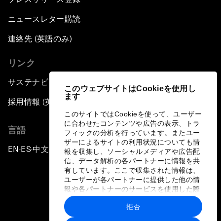
ニュースレター購読
連絡先 (英語のみ)
リンク
サステナビリティへの取り組み
このウェブサイトはCookieを使用し
ます
採用情報 (英語のみ)
このサイトではCookieを使って、ユーザー
に合わせたコンテンツや広告の表示、トラ
言語
フィックの分析を行っています。またユー
ザーによるサイトの利用状況についても情
EN
ES
中文
日本語
▪
▪
▪
報を収集し、ソーシャルメディアや広告配
信、データ解析の各パートナーに情報を共
有しています。ここで収集された情報は、
ユーザーが各パートナーに提供した他の情
報や各パートナーのサービスを使用した際
に収集された情報と組み合わされ、各パー
拒否
トナーによって使用されることがありま
プライバシーポリシーと利用規約
す。