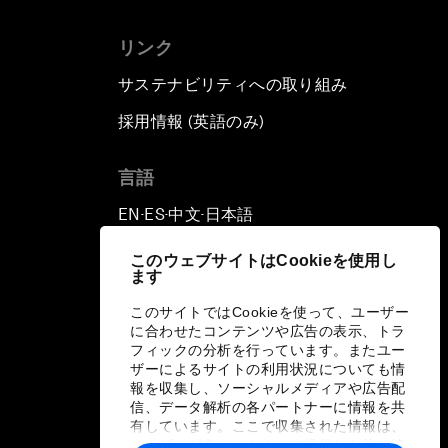
リンク
サステナビリティへの取り組み
採用情報 (英語のみ)
て
言語
EN
ES
中文
日本語
▪
▪
▪
このウェブサイトはCookieを使用し
ます
このサイトではCookieを使って、ユーザー
に合わせたコンテンツや広告の表示、トラ
フィックの分析を行っています。またユー
ザーによるサイトの利用状況についても情
報を収集し、ソーシャルメディアや広告配
信、データ解析の各パートナーに情報を共
有しています。ここで収集された情報は、
ユーザーが各パートナーに提供した他の情