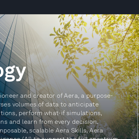
ogy
pioneer and creator of Aera, a purpose-
yses volumes of data to anticipate
ions, perform what-if simulations,
s and learn from every decision.
posable, scalable Aera Skills, Aera