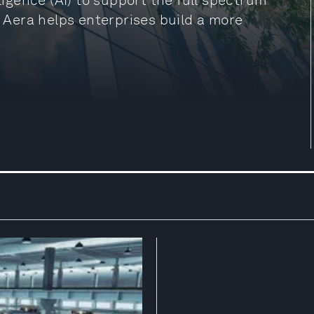
lligence (AI) to support the full spectrum
. Aera helps enterprises build a more