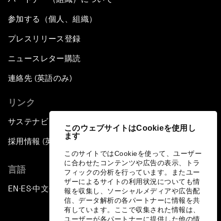
参加する（個人、組織）
プレスリリース登録
ニュースレター購読
連絡先 (英語のみ)
リンク
サステナビリティへの取り組み
このウェブサイトはCookieを使用し
ます
採用情報 (英語のみ)
このサイトではCookieを使って、ユーザー
に合わせたコンテンツや広告の表示、トラ
言語
フィックの分析を行っています。またユー
ザーによるサイトの利用状況についても情
EN
ES
中文
日本語
▪
▪
▪
報を収集し、ソーシャルメディアや広告配
信、データ解析の各パートナーに情報を共
有しています。ここで収集された情報は、
ユーザーが各パートナーに提供した他の情