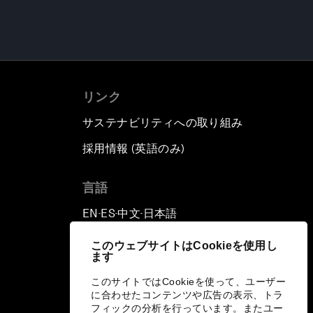
リンク
サステナビリティへの取り組み
採用情報 (英語のみ)
て
言語
EN
ES
中文
日本語
▪
▪
▪
このウェブサイトはCookieを使用し
ます
このサイトではCookieを使って、ユーザー
に合わせたコンテンツや広告の表示、トラ
フィックの分析を行っています。またユー