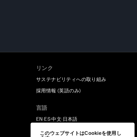
リンク
サステナビリティへの取り組み
採用情報 (英語のみ)
て
言語
EN
ES
中文
日本語
▪
▪
▪
このウェブサイトはCookieを使用し