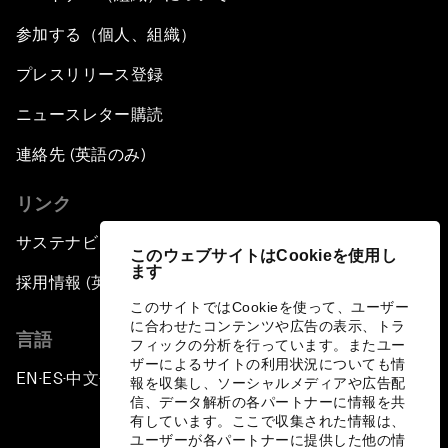
参加する（個人、組織）
プレスリリース登録
ニュースレター購読
連絡先 (英語のみ)
リンク
サステナビリティへの取り組み
このウェブサイトはCookieを使用し
ます
採用情報 (英語のみ)
このサイトではCookieを使って、ユーザー
に合わせたコンテンツや広告の表示、トラ
言語
フィックの分析を行っています。またユー
ザーによるサイトの利用状況についても情
EN
ES
中文
日本語
▪
▪
▪
報を収集し、ソーシャルメディアや広告配
信、データ解析の各パートナーに情報を共
有しています。ここで収集された情報は、
ユーザーが各パートナーに提供した他の情