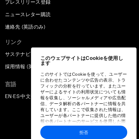
プレスリリース登録
ニュースレター購読
連絡先 (英語のみ)
リンク
サステナビリティへの取り組み
このウェブサイトはCookieを使用し
ます
採用情報 (英語のみ)
このサイトではCookieを使って、ユーザー
に合わせたコンテンツや広告の表示、トラ
言語
フィックの分析を行っています。またユー
ザーによるサイトの利用状況についても情
EN
ES
中文
日本語
▪
▪
▪
報を収集し、ソーシャルメディアや広告配
信、データ解析の各パートナーに情報を共
有しています。ここで収集された情報は、
ユーザーが各パートナーに提供した他の情
報や各パートナーのサービスを使用した際
に収集された情報と組み合わされ、各パー
拒否
トナーによって使用されることがありま
プライバシーポリシーと利用規約