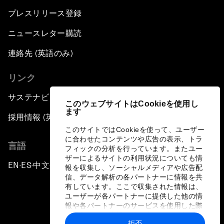
プレスリリース登録
ニュースレター購読
連絡先 (英語のみ)
リンク
サステナビリティへの取り組み
このウェブサイトはCookieを使用し
ます
採用情報 (英語のみ)
このサイトではCookieを使って、ユーザー
に合わせたコンテンツや広告の表示、トラ
言語
フィックの分析を行っています。またユー
ザーによるサイトの利用状況についても情
EN
ES
中文
日本語
▪
▪
▪
報を収集し、ソーシャルメディアや広告配
信、データ解析の各パートナーに情報を共
有しています。ここで収集された情報は、
ユーザーが各パートナーに提供した他の情
報や各パートナーのサービスを使用した際
に収集された情報と組み合わされ、各パー
拒否