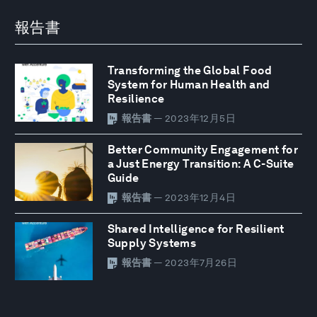
報告書
Transforming the Global Food
System for Human Health and
Resilience
報告書
— 2023年12月5日
Better Community Engagement for
a Just Energy Transition: A C-Suite
Guide
報告書
— 2023年12月4日
Shared Intelligence for Resilient
Supply Systems
報告書
— 2023年7月26日