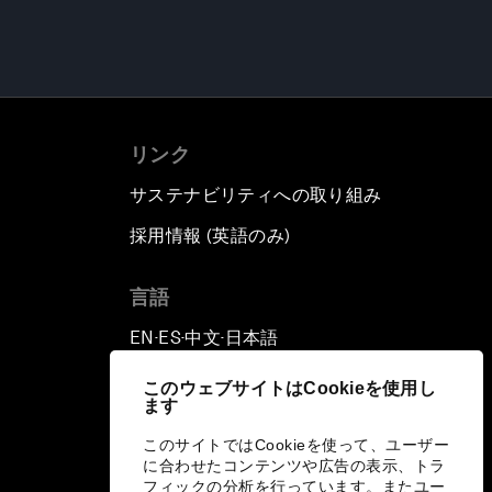
リンク
サステナビリティへの取り組み
採用情報 (英語のみ)
て
言語
EN
ES
中文
日本語
▪
▪
▪
このウェブサイトはCookieを使用し
ます
このサイトではCookieを使って、ユーザー
に合わせたコンテンツや広告の表示、トラ
フィックの分析を行っています。またユー