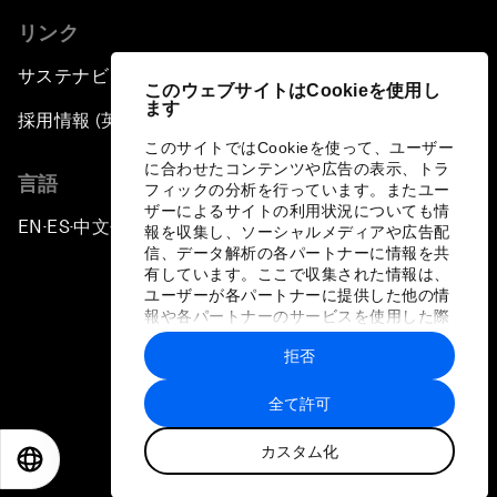
リンク
サステナビリティへの取り組み
このウェブサイトはCookieを使用し
ます
採用情報 (英語のみ)
このサイトではCookieを使って、ユーザー
に合わせたコンテンツや広告の表示、トラ
言語
フィックの分析を行っています。またユー
ザーによるサイトの利用状況についても情
EN
ES
中文
日本語
▪
▪
▪
報を収集し、ソーシャルメディアや広告配
信、データ解析の各パートナーに情報を共
有しています。ここで収集された情報は、
ユーザーが各パートナーに提供した他の情
報や各パートナーのサービスを使用した際
に収集された情報と組み合わされ、各パー
拒否
トナーによって使用されることがありま
プライバシーポリシーと利用規約
す。
全て許可
サイトマップ
カスタム化
©
2026
世界経済フォーラム
EN
ES
中文
日本語