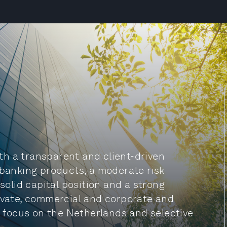
h a transparent and client-driven
 banking products, a moderate risk
 solid capital position and a strong
rivate, commercial and corporate and
ry focus on the Netherlands and selective