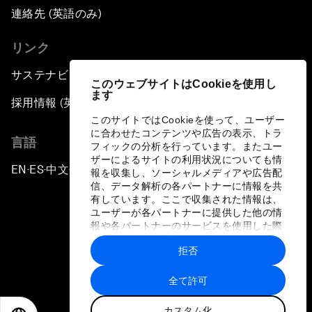
連絡先 (英語のみ)
リンク
サステナビリティへの取り組み
このウェブサイトはCookieを使用し
ます
採用情報 (英語のみ)
このサイトではCookieを使って、ユーザー
に合わせたコンテンツや広告の表示、トラ
言語
フィックの分析を行っています。またユー
ザーによるサイトの利用状況についても情
EN
ES
中文
日本語
▪
▪
▪
報を収集し、ソーシャルメディアや広告配
信、データ解析の各パートナーに情報を共
有しています。ここで収集された情報は、
ユーザーが各パートナーに提供した他の情
報や各パートナーのサービスを使用した際
に収集された情報と組み合わされ、各パー
拒否
トナーによって使用されることがありま
プライバシーポリシーと利用規約
す。
全て許可
サイトマップ
カスタム化