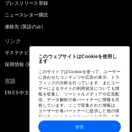
プレスリリース登録
ニュースレター購読
連絡先 (英語のみ)
リンク
サステナビリティへの取り組み
このウェブサイトはCookieを使用し
ます
採用情報 (英語のみ)
このサイトではCookieを使って、ユーザー
に合わせたコンテンツや広告の表示、トラ
言語
フィックの分析を行っています。またユー
ザーによるサイトの利用状況についても情
EN
ES
中文
日本語
▪
▪
▪
報を収集し、ソーシャルメディアや広告配
信、データ解析の各パートナーに情報を共
有しています。ここで収集された情報は、
ユーザーが各パートナーに提供した他の情
報や各パートナーのサービスを使用した際
に収集された情報と組み合わされ、各パー
拒否
トナーによって使用されることがありま