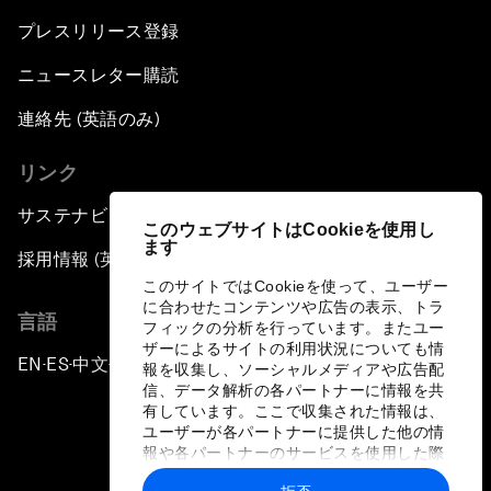
プレスリリース登録
ニュースレター購読
連絡先 (英語のみ)
リンク
サステナビリティへの取り組み
このウェブサイトはCookieを使用し
ます
採用情報 (英語のみ)
このサイトではCookieを使って、ユーザー
に合わせたコンテンツや広告の表示、トラ
言語
フィックの分析を行っています。またユー
ザーによるサイトの利用状況についても情
EN
ES
中文
日本語
▪
▪
▪
報を収集し、ソーシャルメディアや広告配
信、データ解析の各パートナーに情報を共
有しています。ここで収集された情報は、
ユーザーが各パートナーに提供した他の情
報や各パートナーのサービスを使用した際
に収集された情報と組み合わされ、各パー