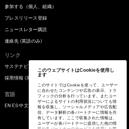
参加する（個人、組織）
プレスリリース登録
ニュースレター購読
連絡先 (英語のみ)
リンク
サステナビリティへの取り組み
このウェブサイトはCookieを使用し
ます
採用情報 (英語のみ)
このサイトではCookieを使って、ユーザー
に合わせたコンテンツや広告の表示、トラ
言語
フィックの分析を行っています。またユー
ザーによるサイトの利用状況についても情
EN
ES
中文
日本語
▪
▪
▪
報を収集し、ソーシャルメディアや広告配
信、データ解析の各パートナーに情報を共
有しています。ここで収集された情報は、
ユーザーが各パートナーに提供した他の情
報や各パートナーのサービスを使用した際