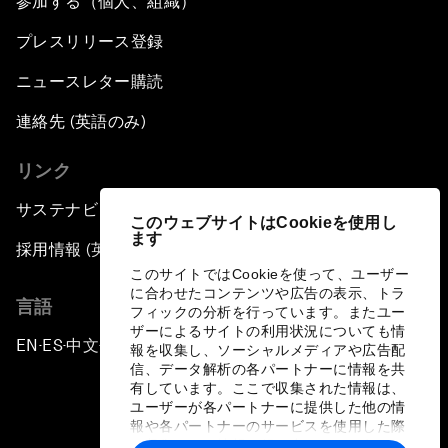
参加する（個人、組織）
プレスリリース登録
ニュースレター購読
連絡先 (英語のみ)
リンク
サステナビリティへの取り組み
このウェブサイトはCookieを使用し
ます
採用情報 (英語のみ)
このサイトではCookieを使って、ユーザー
に合わせたコンテンツや広告の表示、トラ
言語
フィックの分析を行っています。またユー
ザーによるサイトの利用状況についても情
EN
ES
中文
日本語
▪
▪
▪
報を収集し、ソーシャルメディアや広告配
信、データ解析の各パートナーに情報を共
有しています。ここで収集された情報は、
ユーザーが各パートナーに提供した他の情
報や各パートナーのサービスを使用した際
に収集された情報と組み合わされ、各パー