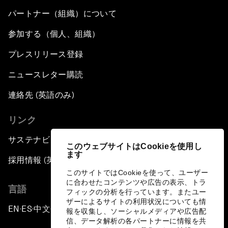
パートナー（組織）について
参加する（個人、組織）
プレスリリース登録
ニュースレター購読
連絡先 (英語のみ)
リンク
サステナビリティへの取り組み
このウェブサイトはCookieを使用し
ます
採用情報 (英語のみ)
このサイトではCookieを使って、ユーザー
に合わせたコンテンツや広告の表示、トラ
言語
フィックの分析を行っています。またユー
ザーによるサイトの利用状況についても情
EN
ES
中文
日本語
▪
▪
▪
報を収集し、ソーシャルメディアや広告配
信、データ解析の各パートナーに情報を共