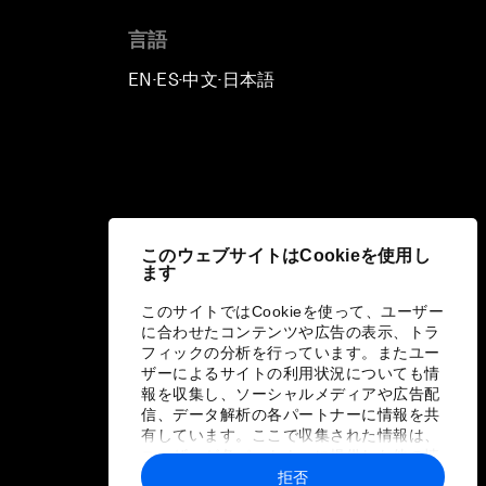
言語
EN
ES
中文
日本語
▪
▪
▪
このウェブサイトはCookieを使用し
ます
このサイトではCookieを使って、ユーザー
に合わせたコンテンツや広告の表示、トラ
フィックの分析を行っています。またユー
ザーによるサイトの利用状況についても情
報を収集し、ソーシャルメディアや広告配
信、データ解析の各パートナーに情報を共
有しています。ここで収集された情報は、
ユーザーが各パートナーに提供した他の情
報や各パートナーのサービスを使用した際
拒否