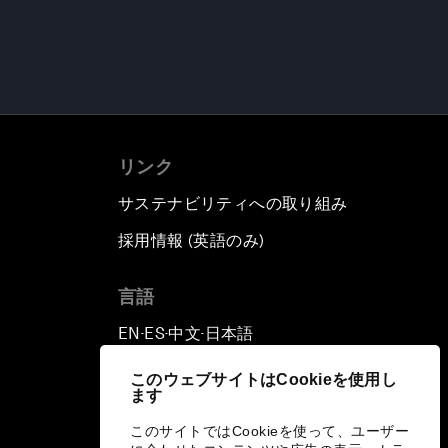
リンク
サステナビリティへの取り組み
採用情報 (英語のみ)
て
言語
EN
ES
中文
日本語
▪
▪
▪
このウェブサイトはCookieを使用し
ます
このサイトではCookieを使って、ユーザー