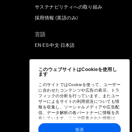
サステナビリティへの取り組み
採用情報 (英語のみ)
て
言語
EN
ES
中文
日本語
▪
▪
▪
このウェブサイトはCookieを使用し
ます
このサイトではCookieを使って、ユーザー
に合わせたコンテンツや広告の表示、トラ
フィックの分析を行っています。またユー
ザーによるサイトの利用状況についても情
報を収集し、ソーシャルメディアや広告配
信、データ解析の各パートナーに情報を共
有しています。ここで収集された情報は、
ユーザーが各パートナーに提供した他の情
報や各パートナーのサービスを使用した際
拒否