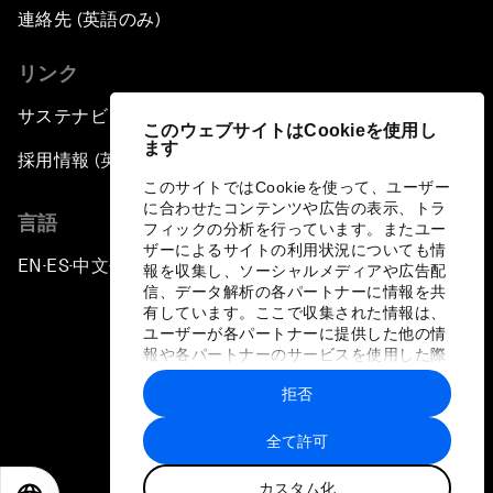
連絡先 (英語のみ)
リンク
サステナビリティへの取り組み
このウェブサイトはCookieを使用し
ます
採用情報 (英語のみ)
このサイトではCookieを使って、ユーザー
に合わせたコンテンツや広告の表示、トラ
言語
フィックの分析を行っています。またユー
ザーによるサイトの利用状況についても情
EN
ES
中文
日本語
▪
▪
▪
報を収集し、ソーシャルメディアや広告配
信、データ解析の各パートナーに情報を共
有しています。ここで収集された情報は、
ユーザーが各パートナーに提供した他の情
報や各パートナーのサービスを使用した際
に収集された情報と組み合わされ、各パー
拒否
トナーによって使用されることがありま
プライバシーポリシーと利用規約
す。
全て許可
サイトマップ
カスタム化