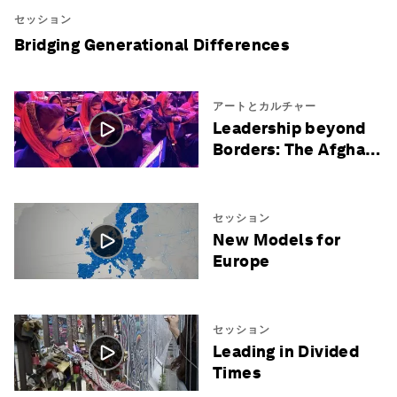
セッション
Bridging Generational Differences
アートとカルチャー
Leadership beyond
Borders: The Afghan
Women's Orchestra
"Zohra"
セッション
New Models for
Europe
セッション
Leading in Divided
Times