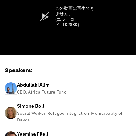
この動画は再生でき
ません。
(エラーコー
ド: 102630)
Speakers:
Abdullahi Alim
CEO, Africa Future Fund
Simone Boll
Social Worker, Refugee Integration, Municipality of
Davos
Yasmina Filali