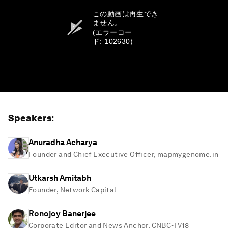
この動画は再生でき
ません。
(エラーコー
ド: 102630)
Speakers:
Anuradha Acharya
Founder and Chief Executive Officer, mapmygenome.in
Utkarsh Amitabh
Founder, Network Capital
Ronojoy Banerjee
Corporate Editor and News Anchor, CNBC-TV18