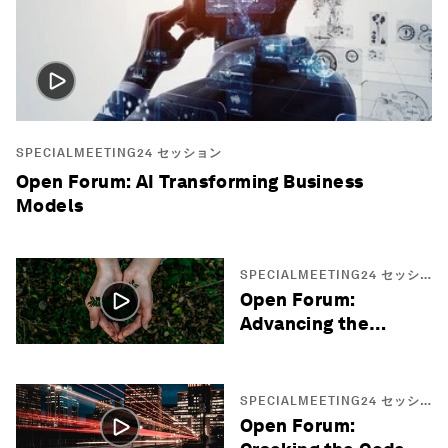
SPECIALMEETING24 セッション
Open Forum: AI Transforming Business
Models
SPECIALMEETING24 セッシ
ョン
Open Forum:
Advancing the
Global
Sustainability
Agenda
SPECIALMEETING24 セッシ
ョン
Open Forum: