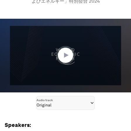
よびエネルギー」特別会合 2024
0
seconds
of
1
hour,
3
minutes,
0
Audio track
Original
Speakers: