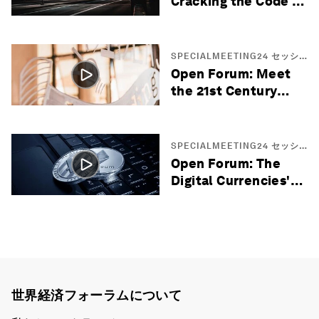
Cracking the Code to
Smarter Cities
SPECIALMEETING24 セッシ
ョン
Open Forum: Meet
the 21st Century
Entrepreneurs
SPECIALMEETING24 セッシ
ョン
Open Forum: The
Digital Currencies'
Opportunity in the
Middle East
世界経済フォーラムについて